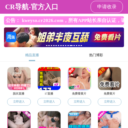
黃色网站
EN
旧网站
院友轶事
院友动态
院友撷英
2011届校友
18
2015.05
信息科学与技术学院召开校友新春联谊